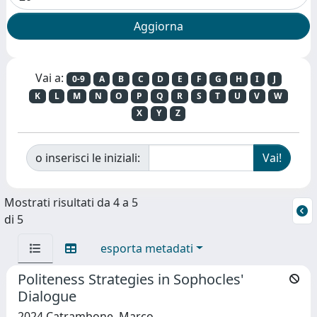
Vai a:
0-9
A
B
C
D
E
F
G
H
I
J
K
L
M
N
O
P
Q
R
S
T
U
V
W
X
Y
Z
o inserisci le iniziali:
Mostrati risultati da 4 a 5
di 5
esporta metadati
Politeness Strategies in Sophocles'
Dialogue
2024 Catrambone, Marco