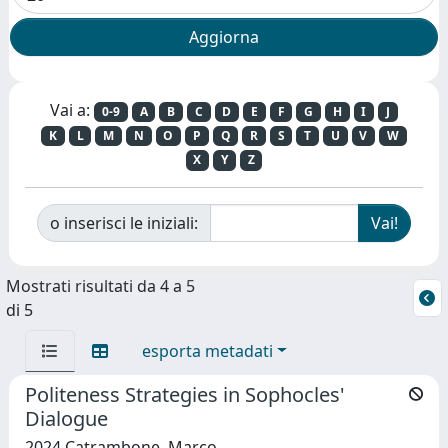
Vai a:
0-9
A
B
C
D
E
F
G
H
I
J
K
L
M
N
O
P
Q
R
S
T
U
V
W
X
Y
Z
o inserisci le iniziali:
Mostrati risultati da 4 a 5
di 5
esporta metadati
Politeness Strategies in Sophocles'
Dialogue
2024 Catrambone, Marco