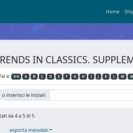
Home
Sfo
e TRENDS IN CLASSICS. SUPP
Vai a:
0-9
A
B
C
D
E
F
G
H
I
J
K
L
M
N
o inserisci le iniziali:
ati da 4 a 5 di 5
esporta metadati