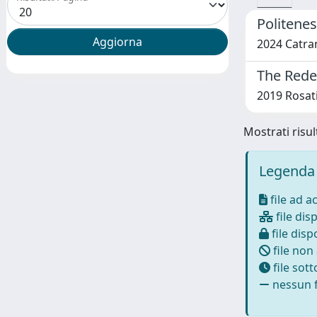
Politenes
2024 Catr
The Redem
2019 Rosati
Mostrati risult
Legenda 
file ad a
file disp
file dispo
file non
file sot
nessun f