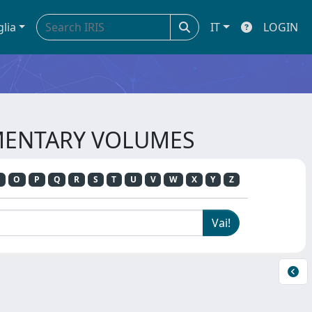
glia
IT
LOGIN
LEMENTARY VOLUMES
O
P
Q
R
S
T
U
V
W
X
Y
Z