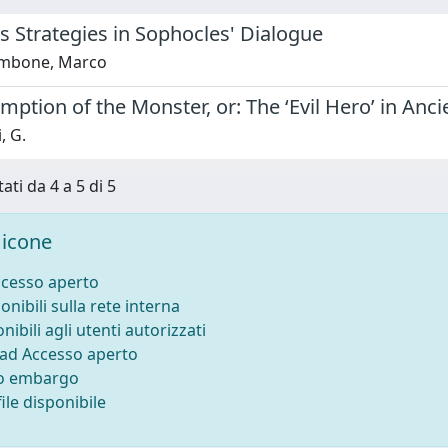
s Strategies in Sophocles' Dialogue
ambone, Marco
ption of the Monster, or: The ‘Evil Hero’ in Anci
, G.
ati da 4 a 5 di 5
icone
ccesso aperto
onibili sulla rete interna
nibili agli utenti autorizzati
 ad Accesso aperto
to embargo
ile disponibile