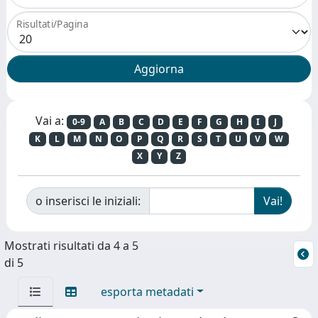
Risultati/Pagina
Vai a:
0-9
A
B
C
D
E
F
G
H
I
J
K
L
M
N
O
P
Q
R
S
T
U
V
W
X
Y
Z
o inserisci le iniziali:
Mostrati risultati da 4 a 5
di 5
esporta metadati