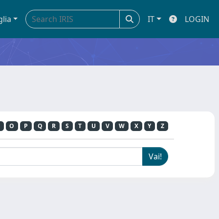
glia
IT
LOGIN
O
P
Q
R
S
T
U
V
W
X
Y
Z