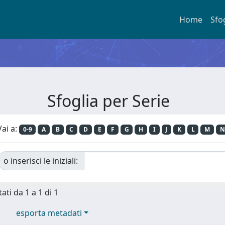
Home
Sfo
Sfoglia per Serie
Vai a:
0-9
A
B
C
D
E
F
G
H
I
J
K
L
M
N
o inserisci le iniziali:
ati da 1 a 1 di 1
esporta metadati