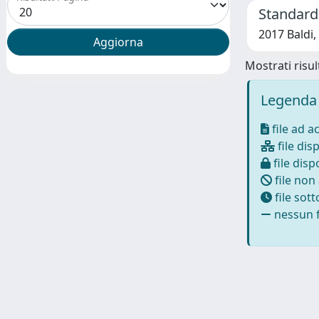
Standard
2017 Baldi,
Mostrati risult
Legenda 
file ad a
file disp
file dispo
file non
file sot
nessun f