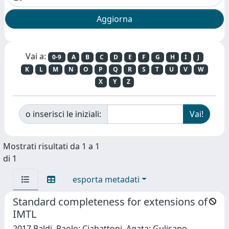
Vai a:
0-9
A
B
C
D
E
F
G
H
I
J
K
L
M
N
O
P
Q
R
S
T
U
V
W
X
Y
Z
o inserisci le iniziali:
Mostrati risultati da 1 a 1
di 1
esporta metadati
Standard completeness for extensions of
IMTL
2017 Baldi, Paolo; Ciabattoni, Agata; Gulisano,