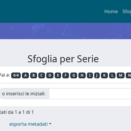
Home
Sfo
Sfoglia per Serie
Vai a:
0-9
A
B
C
D
E
F
G
H
I
J
K
L
M
N
o inserisci le iniziali:
ati da 1 a 1 di 1
esporta metadati