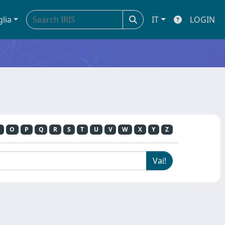
glia
IT
LOGIN
O
P
Q
R
S
T
U
V
W
X
Y
Z