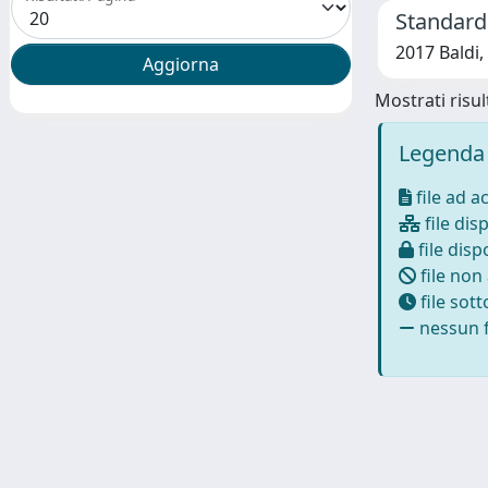
Standard
2017 Baldi,
Mostrati risult
Legenda 
file ad a
file disp
file dispo
file non
file sot
nessun f