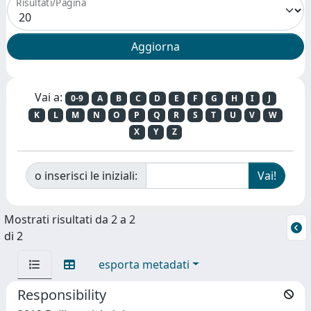
Risultati/Pagina
Vai a:
0-9
A
B
C
D
E
F
G
H
I
J
K
L
M
N
O
P
Q
R
S
T
U
V
W
X
Y
Z
o inserisci le iniziali:
Mostrati risultati da 2 a 2
di 2
esporta metadati
Responsibility