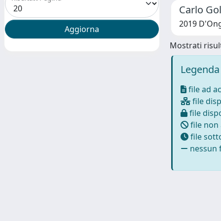
Carlo Gol
2019 D'Ong
Mostrati risult
Legenda 
file ad a
file disp
file dispo
file non
file sot
nessun f