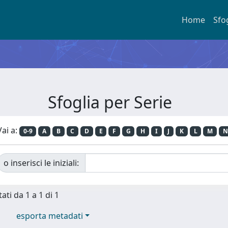
Home
Sfo
Sfoglia per Serie
Vai a:
0-9
A
B
C
D
E
F
G
H
I
J
K
L
M
N
o inserisci le iniziali:
ati da 1 a 1 di 1
esporta metadati