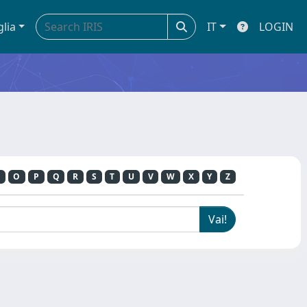
glia
IT
LOGIN
O
P
Q
R
S
T
U
V
W
X
Y
Z