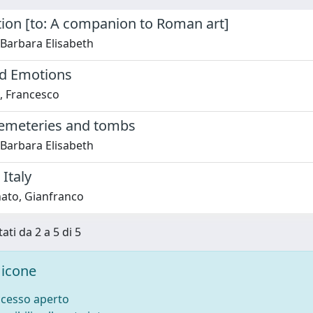
tion [to: A companion to Roman art]
 Barbara Elisabeth
d Emotions
, Francesco
emeteries and tombs
 Barbara Elisabeth
Italy
ato, Gianfranco
ati da 2 a 5 di 5
icone
ccesso aperto