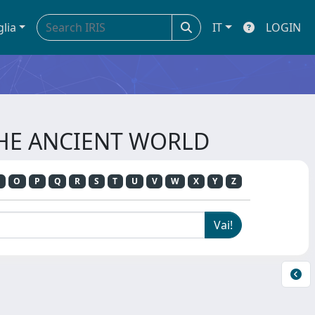
glia
IT
LOGIN
THE ANCIENT WORLD
O
P
Q
R
S
T
U
V
W
X
Y
Z