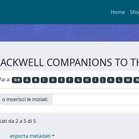
Home
Sfo
e BLACKWELL COMPANIONS TO 
Vai a:
0-9
A
B
C
D
E
F
G
H
I
J
K
L
M
N
o inserisci le iniziali:
ati da 2 a 5 di 5
esporta metadati