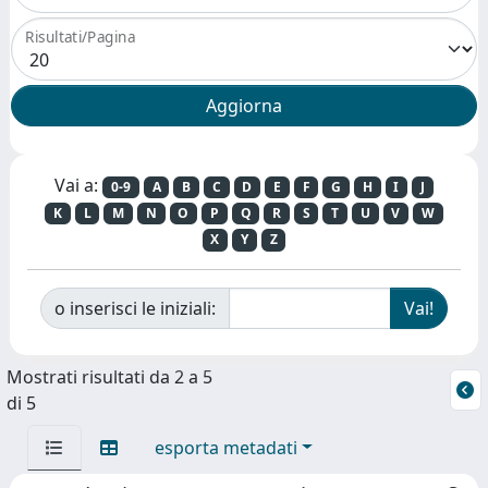
Risultati/Pagina
Vai a:
0-9
A
B
C
D
E
F
G
H
I
J
K
L
M
N
O
P
Q
R
S
T
U
V
W
X
Y
Z
o inserisci le iniziali:
Mostrati risultati da 2 a 5
di 5
esporta metadati