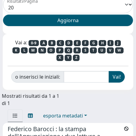
Risultati/Pagina
Vai a:
0-9
A
B
C
D
E
F
G
H
I
J
K
L
M
N
O
P
Q
R
S
T
U
V
W
X
Y
Z
o inserisci le iniziali:
Mostrati risultati da 1 a 1
di 1
esporta metadati
Federico Barocci : la stampa