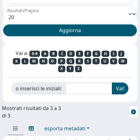
Risultati/Pagina
Vai a:
0-9
A
B
C
D
E
F
G
H
I
J
K
L
M
N
O
P
Q
R
S
T
U
V
W
X
Y
Z
o inserisci le iniziali:
Mostrati risultati da 3 a 3
di 3
esporta metadati