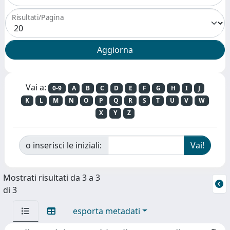
Risultati/Pagina
Vai a:
0-9
A
B
C
D
E
F
G
H
I
J
K
L
M
N
O
P
Q
R
S
T
U
V
W
X
Y
Z
o inserisci le iniziali:
Mostrati risultati da 3 a 3
di 3
esporta metadati