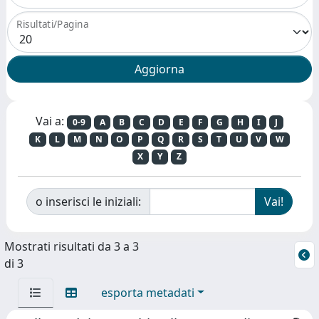
Risultati/Pagina
Vai a:
0-9
A
B
C
D
E
F
G
H
I
J
K
L
M
N
O
P
Q
R
S
T
U
V
W
X
Y
Z
o inserisci le iniziali:
Mostrati risultati da 3 a 3
di 3
esporta metadati