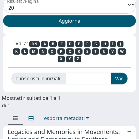
Risultati/Pagina
Vai a:
0-9
A
B
C
D
E
F
G
H
I
J
K
L
M
N
O
P
Q
R
S
T
U
V
W
X
Y
Z
o inserisci le iniziali:
Mostrati risultati da 1 a 1
di 1
esporta metadati
Legacies and Memories in Movements: