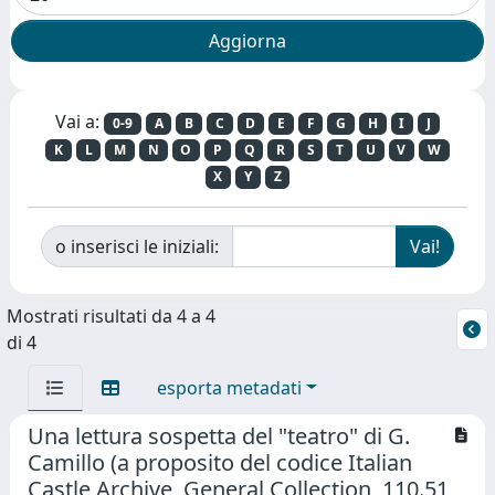
Vai a:
0-9
A
B
C
D
E
F
G
H
I
J
K
L
M
N
O
P
Q
R
S
T
U
V
W
X
Y
Z
o inserisci le iniziali:
Mostrati risultati da 4 a 4
di 4
esporta metadati
Una lettura sospetta del "teatro" di G.
Camillo (a proposito del codice Italian
Castle Archive, General Collection, 110.51