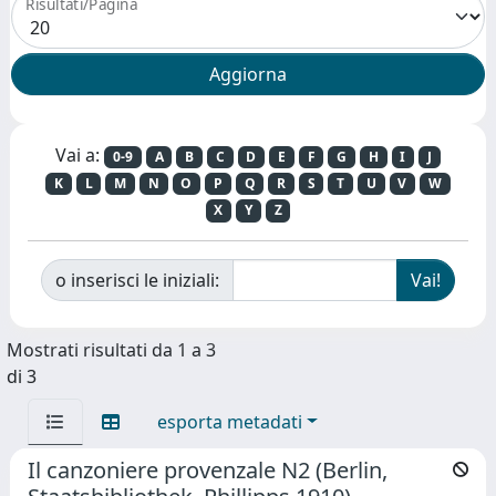
Risultati/Pagina
Vai a:
0-9
A
B
C
D
E
F
G
H
I
J
K
L
M
N
O
P
Q
R
S
T
U
V
W
X
Y
Z
o inserisci le iniziali:
Mostrati risultati da 1 a 3
di 3
esporta metadati
Il canzoniere provenzale N2 (Berlin,