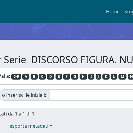
Home
Sfo
er Serie DISCORSO FIGURA. N
Vai a:
0-9
A
B
C
D
E
F
G
H
I
J
K
L
M
N
o inserisci le iniziali:
ati da 1 a 1 di 1
esporta metadati