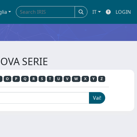
glia
IT
LOGIN
UOVA SERIE
O
P
Q
R
S
T
U
V
W
X
Y
Z