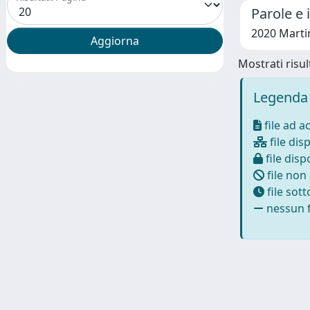
Parole e 
2020 Marti
Mostrati risult
Legenda 
file ad a
file disp
file dispo
file non
file sot
nessun f