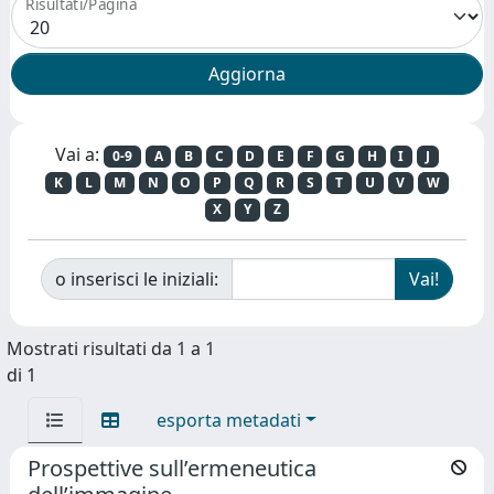
Risultati/Pagina
Vai a:
0-9
A
B
C
D
E
F
G
H
I
J
K
L
M
N
O
P
Q
R
S
T
U
V
W
X
Y
Z
o inserisci le iniziali:
Mostrati risultati da 1 a 1
di 1
esporta metadati
Prospettive sull’ermeneutica