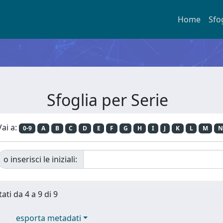
Home
Sfo
Sfoglia per Serie
Vai a:
0-9
A
B
C
D
E
F
G
H
I
J
K
L
M
N
o inserisci le iniziali:
ati da 4 a 9 di 9
esporta metadati