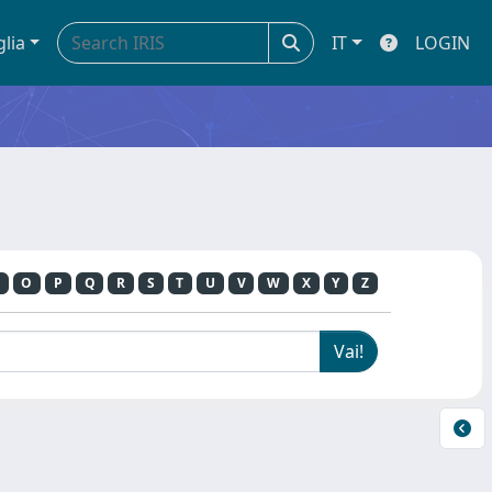
glia
IT
LOGIN
O
P
Q
R
S
T
U
V
W
X
Y
Z