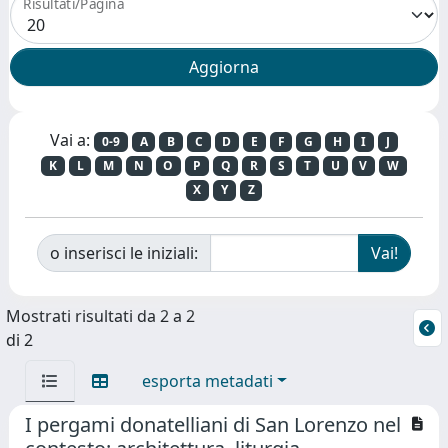
Risultati/Pagina
Vai a:
0-9
A
B
C
D
E
F
G
H
I
J
K
L
M
N
O
P
Q
R
S
T
U
V
W
X
Y
Z
o inserisci le iniziali:
Mostrati risultati da 2 a 2
di 2
esporta metadati
I pergami donatelliani di San Lorenzo nel