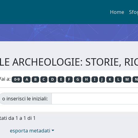
Home
Sfo
ie LE ARCHEOLOGIE: STORIE, R
Vai a:
0-9
A
B
C
D
E
F
G
H
I
J
K
L
M
N
o inserisci le iniziali:
ati da 1 a 1 di 1
esporta metadati