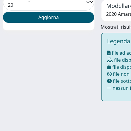
Modellare
2020 Amara,
Mostrati risult
Legenda 
file ad a
file disp
file dispo
file non
file sot
nessun f