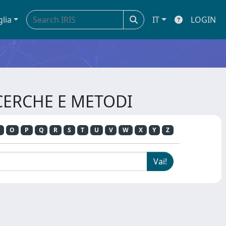
glia
IT
LOGIN
ICERCHE E METODI
O
P
Q
R
S
T
U
V
W
X
Y
Z