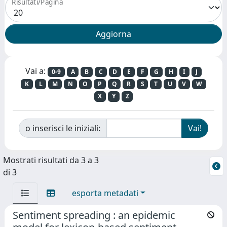
Risultati/Pagina
Vai a:
0-9
A
B
C
D
E
F
G
H
I
J
K
L
M
N
O
P
Q
R
S
T
U
V
W
X
Y
Z
o inserisci le iniziali:
Mostrati risultati da 3 a 3
di 3
esporta metadati
Sentiment spreading : an epidemic