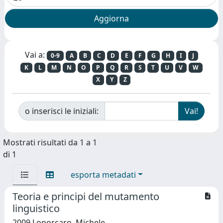
Vai a:
0-9
A
B
C
D
E
F
G
H
I
J
K
L
M
N
O
P
Q
R
S
T
U
V
W
X
Y
Z
o inserisci le iniziali:
Mostrati risultati da 1 a 1
di 1
esporta metadati
Teoria e principi del mutamento
linguistico
2009 Loporcaro, Michele