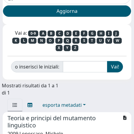
Vai a:
0-9
A
B
C
D
E
F
G
H
I
J
K
L
M
N
O
P
Q
R
S
T
U
V
W
X
Y
Z
o inserisci le iniziali:
Mostrati risultati da 1 a 1
di 1
esporta metadati
Teoria e principi del mutamento
linguistico
2009 Loporcaro, Michele