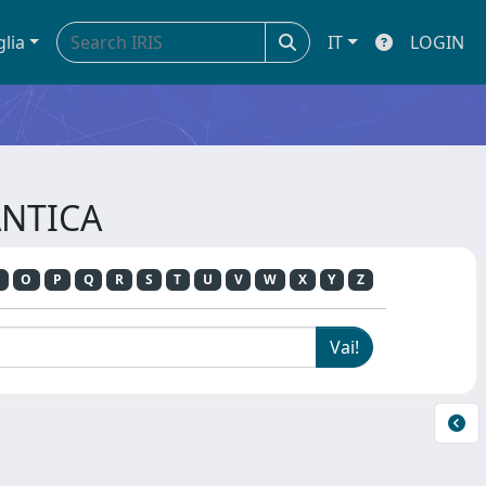
glia
IT
LOGIN
ANTICA
O
P
Q
R
S
T
U
V
W
X
Y
Z