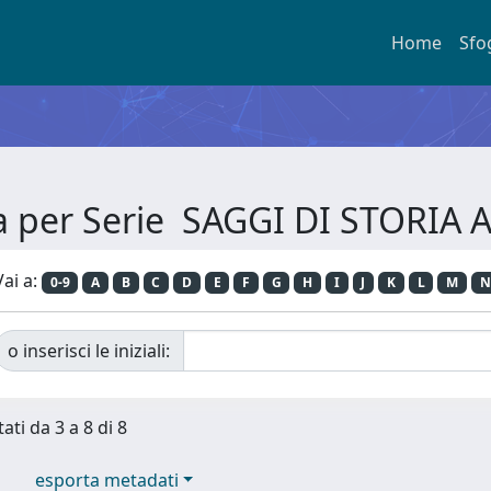
Home
Sfo
ia per Serie SAGGI DI STORIA 
Vai a:
0-9
A
B
C
D
E
F
G
H
I
J
K
L
M
N
o inserisci le iniziali:
ati da 3 a 8 di 8
esporta metadati