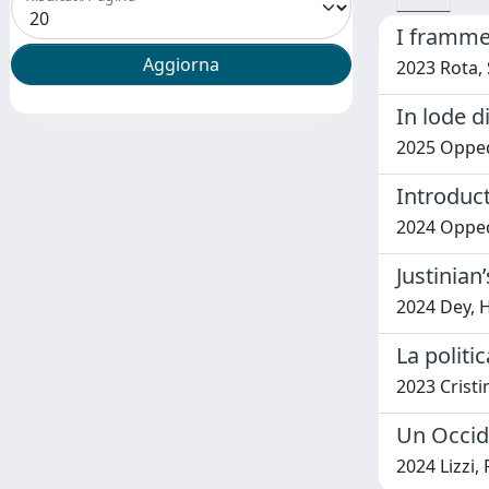
I frammen
2023 Rota,
In lode d
2025 Opped
Introduc
2024 Opped
Justinian
2024 Dey, 
La politi
2023 Cristi
Un Occide
2024 Lizzi, 