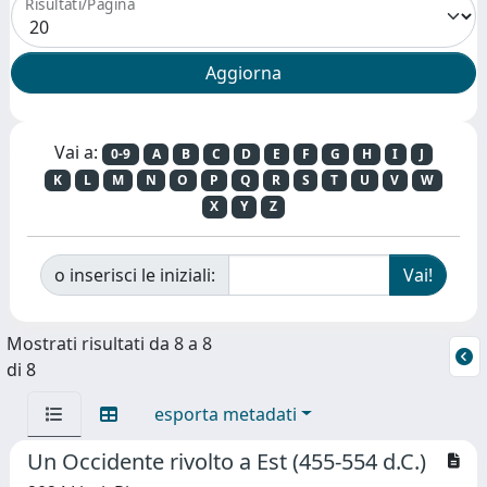
Risultati/Pagina
Vai a:
0-9
A
B
C
D
E
F
G
H
I
J
K
L
M
N
O
P
Q
R
S
T
U
V
W
X
Y
Z
o inserisci le iniziali:
Mostrati risultati da 8 a 8
di 8
esporta metadati
Un Occidente rivolto a Est (455-554 d.C.)