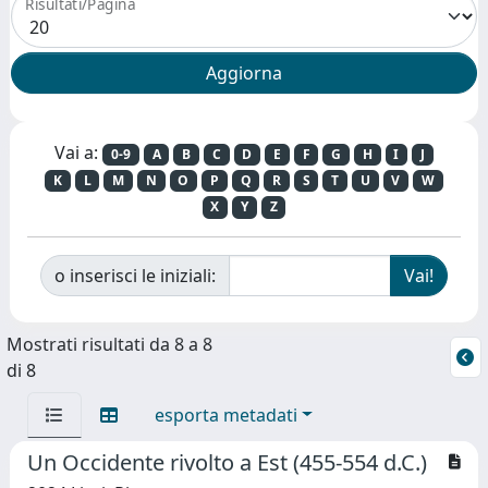
Risultati/Pagina
Vai a:
0-9
A
B
C
D
E
F
G
H
I
J
K
L
M
N
O
P
Q
R
S
T
U
V
W
X
Y
Z
o inserisci le iniziali:
Mostrati risultati da 8 a 8
di 8
esporta metadati
Un Occidente rivolto a Est (455-554 d.C.)