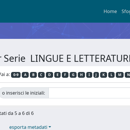
Home
Sfo
er Serie LINGUE E LETTERATU
Vai a:
0-9
A
B
C
D
E
F
G
H
I
J
K
L
M
N
o inserisci le iniziali:
ati da 5 a 6 di 6
esporta metadati