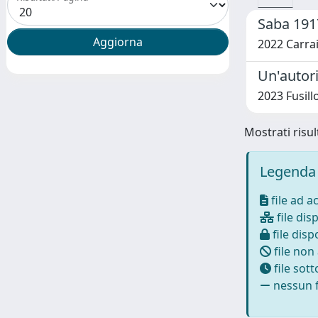
Saba 191
2022 Carrai
Un'autori
2023 Fusil
Mostrati risult
Legenda 
file ad a
file disp
file dispo
file non
file sot
nessun f