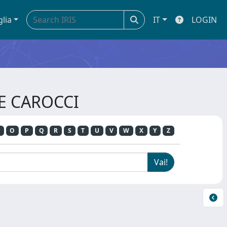
glia
IT
LOGIN
RE CAROCCI
O
P
Q
R
S
T
U
V
W
X
Y
Z