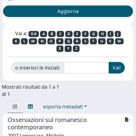
Vai a:
0-9
A
B
C
D
E
F
G
H
I
J
K
L
M
N
O
P
Q
R
S
T
U
V
W
X
Y
Z
o inserisci le iniziali:
Mostrati risultati da 1 a 1
di 1
esporta metadati
Osservazioni sul romanesco
contemporaneo
2007 Loporcaro, Michele