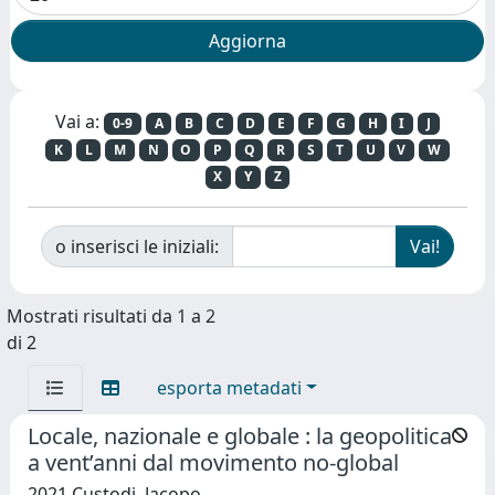
Vai a:
0-9
A
B
C
D
E
F
G
H
I
J
K
L
M
N
O
P
Q
R
S
T
U
V
W
X
Y
Z
o inserisci le iniziali:
Mostrati risultati da 1 a 2
di 2
esporta metadati
Locale, nazionale e globale : la geopolitica
a vent’anni dal movimento no-global
2021 Custodi, Jacopo