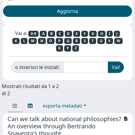
Vai a:
0-9
A
B
C
D
E
F
G
H
I
J
K
L
M
N
O
P
Q
R
S
T
U
V
W
X
Y
Z
o inserisci le iniziali:
Mostrati risultati da 1 a 2
di 2
esporta metadati
Can we talk about national philosophies?
An overview through Bertrando
Spaventa's thought