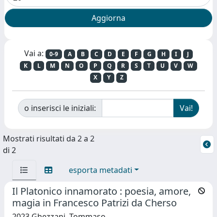
Vai a:
0-9
A
B
C
D
E
F
G
H
I
J
K
L
M
N
O
P
Q
R
S
T
U
V
W
X
Y
Z
o inserisci le iniziali:
Mostrati risultati da 2 a 2
di 2
esporta metadati
Il Platonico innamorato : poesia, amore,
magia in Francesco Patrizi da Cherso
2023 Ghezzani, Tommaso