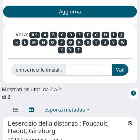
Vai a:
0-9
A
B
C
D
E
F
G
H
I
J
K
L
M
N
O
P
Q
R
S
T
U
V
W
X
Y
Z
o inserisci le iniziali:
Mostrati risultati da 2 a 2
di 2
esporta metadati
L'esercizio della distanza : Foucault,
Hadot, Ginzburg
2024 Cremonesi, Laura