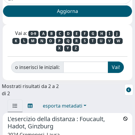
Vai a:
0-9
A
B
C
D
E
F
G
H
I
J
K
L
M
N
O
P
Q
R
S
T
U
V
W
X
Y
Z
o inserisci le iniziali:
Mostrati risultati da 2 a 2
di 2
esporta metadati
L'esercizio della distanza : Foucault,
Hadot, Ginzburg
2024 Cremonesi, Laura