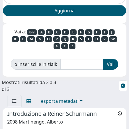
Vai a:
0-9
A
B
C
D
E
F
G
H
I
J
K
L
M
N
O
P
Q
R
S
T
U
V
W
X
Y
Z
o inserisci le iniziali:
Mostrati risultati da 2 a 3
di 3
esporta metadati
Introduzione a Reiner Schürmann
2008 Martinengo, Alberto