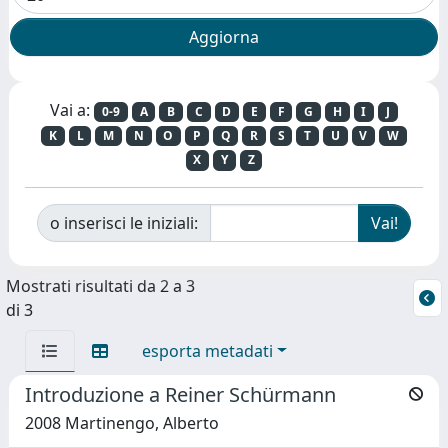
Vai a:
0-9
A
B
C
D
E
F
G
H
I
J
K
L
M
N
O
P
Q
R
S
T
U
V
W
X
Y
Z
o inserisci le iniziali:
Mostrati risultati da 2 a 3
di 3
esporta metadati
Introduzione a Reiner Schürmann
2008 Martinengo, Alberto