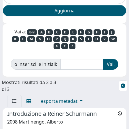
Vai a:
0-9
A
B
C
D
E
F
G
H
I
J
K
L
M
N
O
P
Q
R
S
T
U
V
W
X
Y
Z
o inserisci le iniziali:
Mostrati risultati da 2 a 3
di 3
esporta metadati
Introduzione a Reiner Schürmann
2008 Martinengo, Alberto