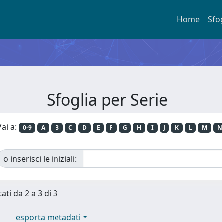
Home
Sfo
Sfoglia per Serie
Vai a:
0-9
A
B
C
D
E
F
G
H
I
J
K
L
M
N
o inserisci le iniziali:
ati da 2 a 3 di 3
esporta metadati