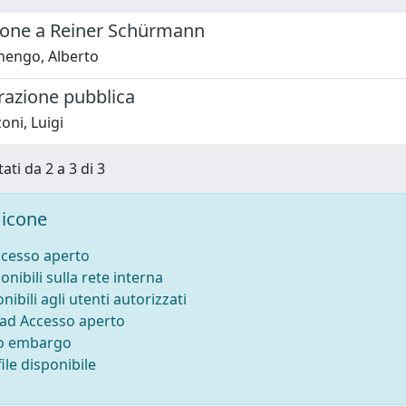
ione a Reiner Schürmann
nengo, Alberto
razione pubblica
oni, Luigi
ati da 2 a 3 di 3
icone
ccesso aperto
onibili sulla rete interna
nibili agli utenti autorizzati
 ad Accesso aperto
to embargo
ile disponibile