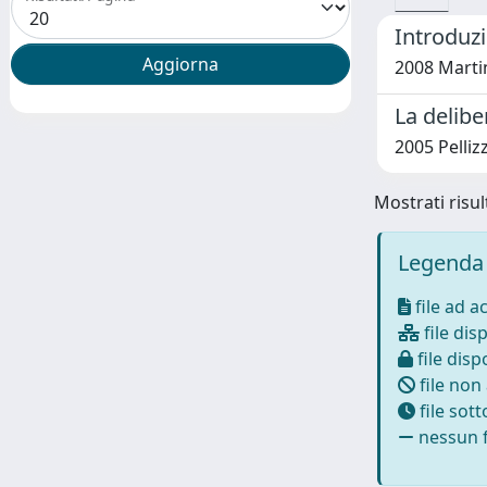
Introduz
2008 Marti
La delibe
2005 Pellizz
Mostrati risult
Legenda 
file ad a
file disp
file dispo
file non
file sot
nessun f