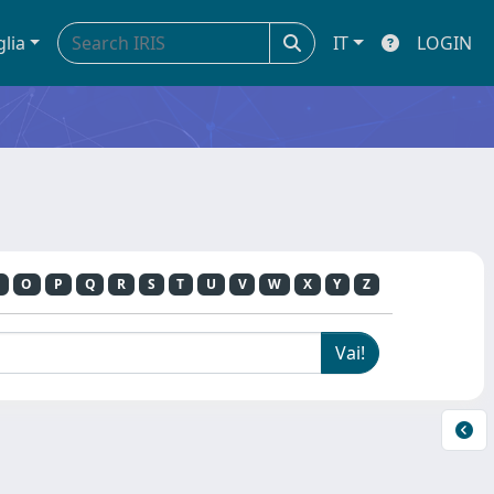
glia
IT
LOGIN
O
P
Q
R
S
T
U
V
W
X
Y
Z