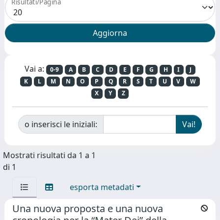
Risultati/Pagina
Vai a:
0-9
A
B
C
D
E
F
G
H
I
J
K
L
M
N
O
P
Q
R
S
T
U
V
W
X
Y
Z
o inserisci le iniziali:
Mostrati risultati da 1 a 1
di 1
esporta metadati
Una nuova proposta e una nuova