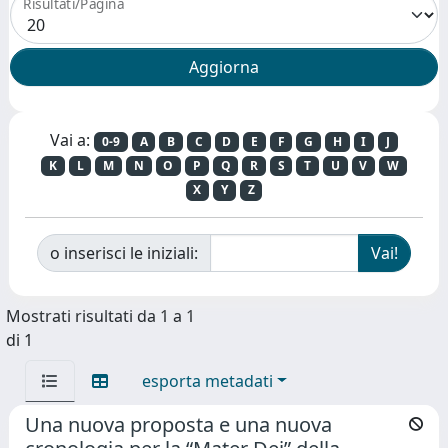
Risultati/Pagina
Vai a:
0-9
A
B
C
D
E
F
G
H
I
J
K
L
M
N
O
P
Q
R
S
T
U
V
W
X
Y
Z
o inserisci le iniziali:
Mostrati risultati da 1 a 1
di 1
esporta metadati
Una nuova proposta e una nuova