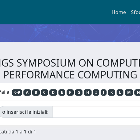
Home
Sfo
DINGS SYMPOSIUM ON COMPU
PERFORMANCE COMPUTING
Vai a:
0-9
A
B
C
D
E
F
G
H
I
J
K
L
M
N
o inserisci le iniziali:
ati da 1 a 1 di 1