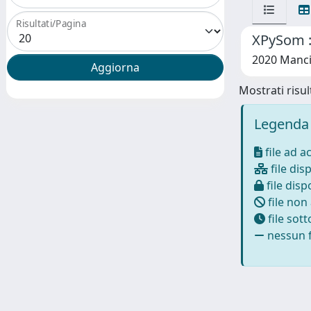
Risultati/Pagina
XPySom :
2020 Manci
Mostrati risult
Legenda 
file ad a
file disp
file dispo
file non
file sot
nessun f