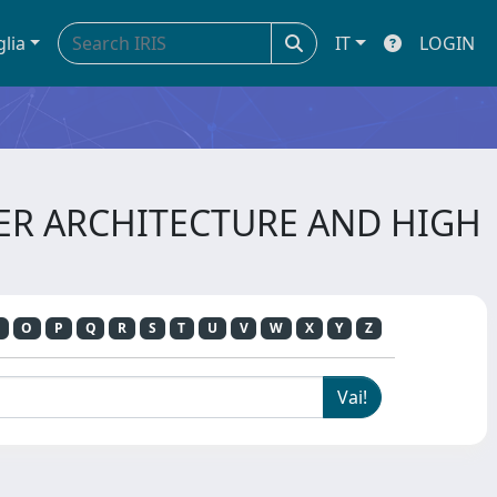
glia
IT
LOGIN
TER ARCHITECTURE AND HIGH
O
P
Q
R
S
T
U
V
W
X
Y
Z