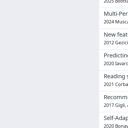
2025 Bilott
Multi-Per
2024 Muscat
New featu
2012 Gezici,
Predictin
2020 Iavaro
Reading s
2021 Corbar
Recommen
2017 Gigli, 
Self-Ada
2020 Bonavi