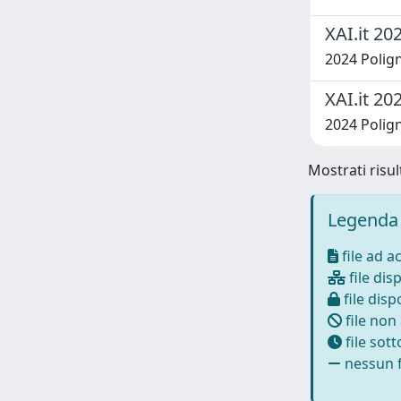
XAI.it 20
2024 Polign
XAI.it 20
2024 Polign
Mostrati risul
Legenda 
file ad a
file disp
file dispo
file non
file sot
nessun f