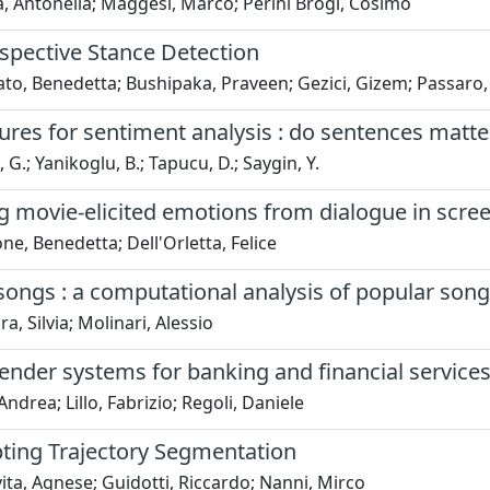
a, Antonella; Maggesi, Marco; Perini Brogi, Cosimo
spective Stance Detection
o, Benedetta; Bushipaka, Praveen; Gezici, Gizem; Passaro, 
res for sentiment analysis : do sentences matte
 G.; Yanikoglu, B.; Tapucu, D.; Saygin, Y.
g movie-elicited emotions from dialogue in scree
ne, Benedetta; Dell'Orletta, Felice
ongs : a computational analysis of popular songs
a, Silvia; Molinari, Alessio
der systems for banking and financial service
Andrea; Lillo, Fabrizio; Regoli, Daniele
pting Trajectory Segmentation
ta, Agnese; Guidotti, Riccardo; Nanni, Mirco