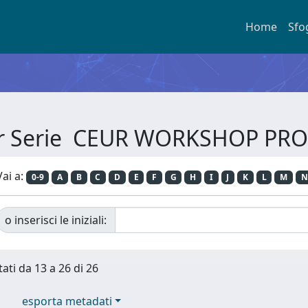
Home
Sfo
per Serie CEUR WORKSHOP PR
Vai a:
0-9
A
B
C
D
E
F
G
H
I
J
K
L
M
N
o inserisci le iniziali:
tati da 13 a 26 di 26
esporta metadati