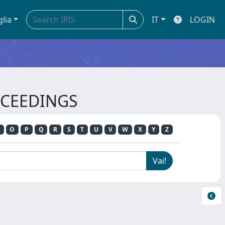
glia
IT
LOGIN
OCEEDINGS
O
P
Q
R
S
T
U
V
W
X
Y
Z