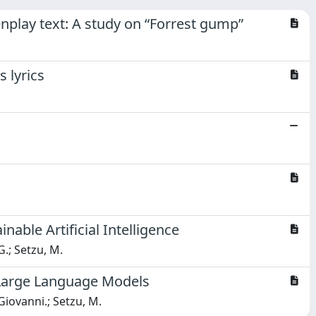
nplay text: A study on “Forrest gump”
 lyrics
s
nable Artificial Intelligence
G.; Setzu, M.
f Large Language Models
Giovanni.; Setzu, M.