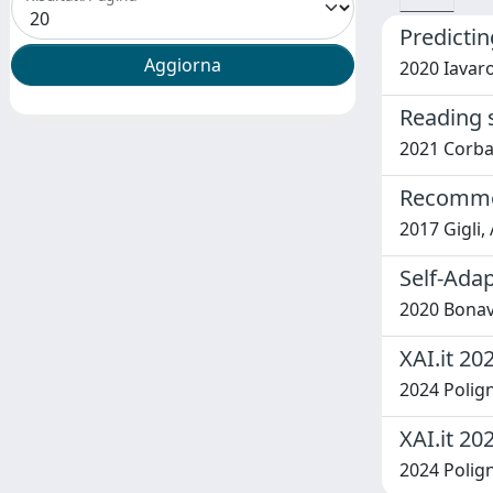
Predictin
2020 Iavaro
Reading s
2021 Corbar
Recommen
2017 Gigli, 
Self-Ada
2020 Bonavi
XAI.it 20
2024 Polign
XAI.it 20
2024 Polign