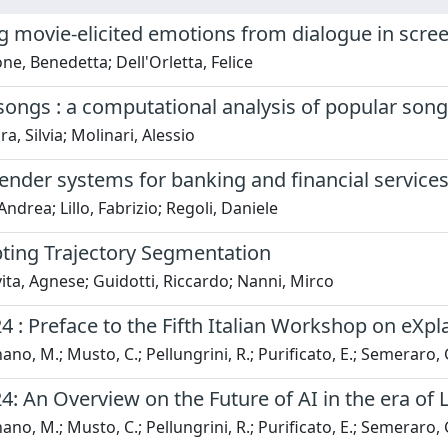
g movie-elicited emotions from dialogue in scree
ne, Benedetta; Dell'Orletta, Felice
ongs : a computational analysis of popular songs
a, Silvia; Molinari, Alessio
der systems for banking and financial service
Andrea; Lillo, Fabrizio; Regoli, Daniele
pting Trajectory Segmentation
ta, Agnese; Guidotti, Riccardo; Nanni, Mirco
24 : Preface to the Fifth Italian Workshop on eXplai
ano, M.; Musto, C.; Pellungrini, R.; Purificato, E.; Semeraro, 
24: An Overview on the Future of AI in the era o
ano, M.; Musto, C.; Pellungrini, R.; Purificato, E.; Semeraro, 