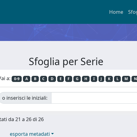
Home
Sfo
Sfoglia per Serie
Vai a:
0-9
A
B
C
D
E
F
G
H
I
J
K
L
M
N
o inserisci le iniziali:
tati da 21 a 26 di 26
esporta metadati