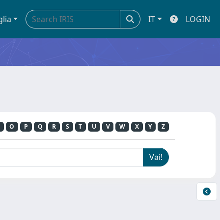
glia
IT
LOGIN
O
P
Q
R
S
T
U
V
W
X
Y
Z