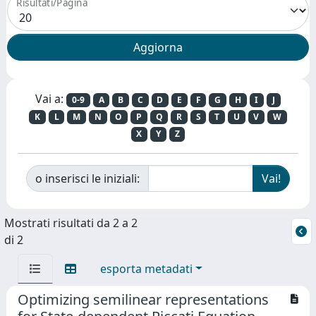
Risultati/Pagina
Vai a:
0-9
A
B
C
D
E
F
G
H
I
J
K
L
M
N
O
P
Q
R
S
T
U
V
W
X
Y
Z
o inserisci le iniziali:
Mostrati risultati da 2 a 2
di 2
esporta metadati
Optimizing semilinear representations