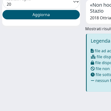
«Non hoc 
Stazio
2018 Ottria,
Mostrati risult
Legenda 
file ad a
file disp
file dispo
file non
file sot
nessun f