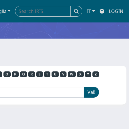
glia
IT
LOGIN
O
P
Q
R
S
T
U
V
W
X
Y
Z