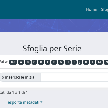
Home
Sfo
Sfoglia per Serie
Vai a:
0-9
A
B
C
D
E
F
G
H
I
J
K
L
M
N
o inserisci le iniziali:
ati da 1 a 1 di 1
esporta metadati