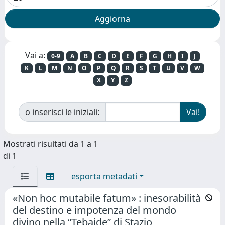
Vai a:
0-9
A
B
C
D
E
F
G
H
I
J
K
L
M
N
O
P
Q
R
S
T
U
V
W
X
Y
Z
o inserisci le iniziali:
Mostrati risultati da 1 a 1
di 1
esporta metadati
«Non hoc mutabile fatum» : inesorabilità
del destino e impotenza del mondo
divino nella “Tebaide” di Stazio