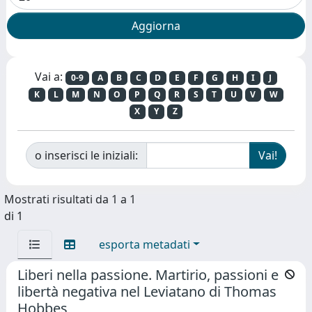
Vai a:
0-9
A
B
C
D
E
F
G
H
I
J
K
L
M
N
O
P
Q
R
S
T
U
V
W
X
Y
Z
o inserisci le iniziali:
Mostrati risultati da 1 a 1
di 1
esporta metadati
Liberi nella passione. Martirio, passioni e
libertà negativa nel Leviatano di Thomas
Hobbes