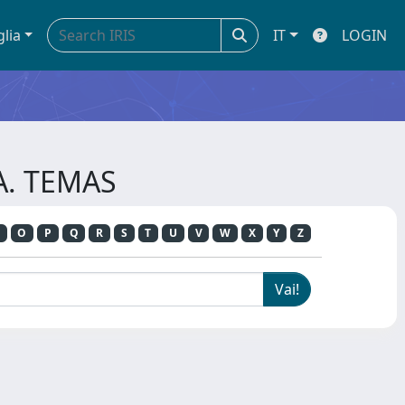
glia
IT
LOGIN
A. TEMAS
O
P
Q
R
S
T
U
V
W
X
Y
Z