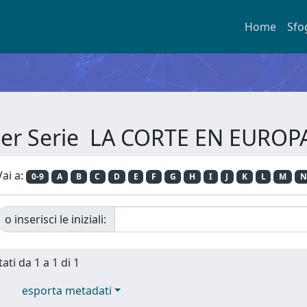
Home
Sfo
 per Serie LA CORTE EN EUROP
Vai a:
0-9
A
B
C
D
E
F
G
H
I
J
K
L
M
N
o inserisci le iniziali:
ati da 1 a 1 di 1
esporta metadati