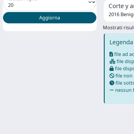
Corte y a
2016 Benig
Mostrati risult
Legenda 
file ad a
file disp
file dispo
file non
file sot
nessun f